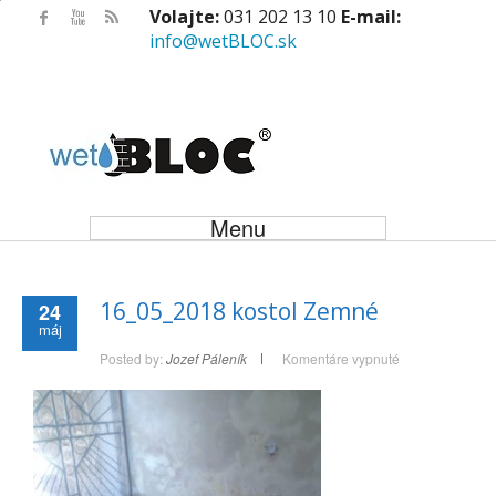
Volajte:
031 202 13 10
E-mail:
info@wetBLOC.sk
Menu
16_05_2018 kostol Zemné
24
máj
na
Posted by:
Jozef Páleník
Komentáre vypnuté
16_05_2018
kostol
Zemné