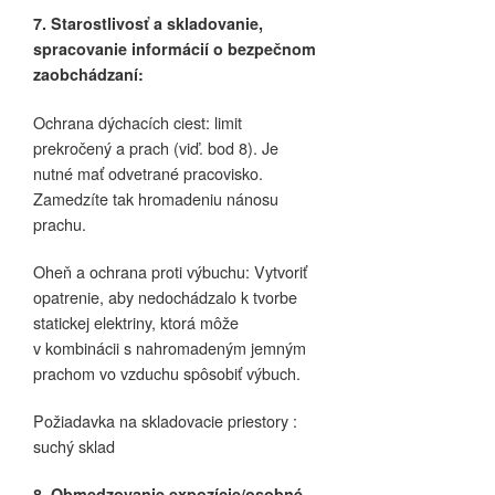
7. Starostlivosť a skladovanie,
spracovanie informácií o bezpečnom
zaobchádzaní:
Ochrana dýchacích ciest: limit
prekročený a prach (viď. bod 8). Je
nutné mať odvetrané pracovisko.
Zamedzíte tak hromadeniu nánosu
prachu.
Oheň a ochrana proti výbuchu: Vytvoriť
opatrenie, aby nedochádzalo k tvorbe
statickej elektriny, ktorá môže
v kombinácii s nahromadeným jemným
prachom vo vzduchu spôsobiť výbuch.
Požiadavka na skladovacie priestory :
suchý sklad
8.
Obmedzovanie expozície/osobné