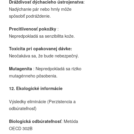
:
Dráždivosť dýchacieho ústrojenstva
Nadýchanie pár nebo hmly môže
spôsobiť podráždenie.
:
Precitlivenosť pokožky
Nepredpokladá sa senzibilita kože.
Toxicita pri opakovanej dávke:
Neočakáva sa, že bude nebezpečný.
: Nepredpokladá sa riziko
Mutagenita
mutagénneho pôsobenia.
12. Ekologické informácie
Výsledky eliminácie (Perzistencia a
odbúrateľnosť)
: Metóda
Biologická odbúrateľnosť
OECD 302B