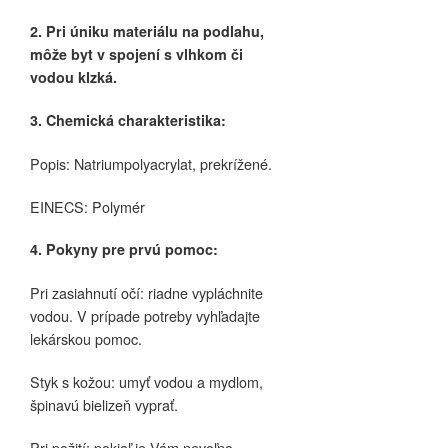
2. Pri úniku materiálu na podlahu,
môže byt v spojení s vlhkom či
vodou klzká.
3. Chemická charakteristika:
Popis: Natriumpolyacrylat, prekrížené.
EINECS: Polymér
4. Pokyny pre prvú pomoc:
Pri zasiahnutí očí: riadne vypláchnite
vodou. V prípade potreby vyhľadajte
lekárskou pomoc.
Styk s kožou: umyť vodou a mydlom,
špinavú bielizeň vyprať.
Pri požití: pokiaľ je Vám nevoľno –