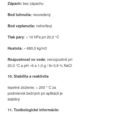
bez zápachu
Zápach:
neuvedený
Bod tuhnutia:
nehorľavý
Bod vzplanutia:
: < 10 hPa pri 20,0 °C
Tlak pary
~ 680,0 kg/m3
Hustota:
: nerozpustné pri
Rozpustnosť vo vode
20,0 °C a pH ~6 a 1,0 g / lin 0,9 % NaCl
10. Stabilita a reaktivita
tepelné zloženie: > 200 ° C za
podmienok bežných pri aplikácii je
stabilný
11. Toxikologické informácie: