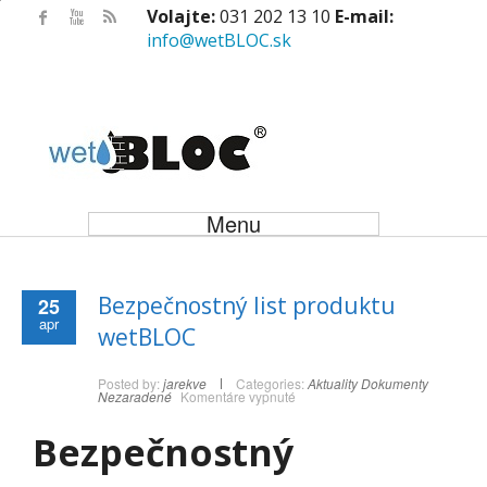
Volajte:
031 202 13 10
E-mail:
info@wetBLOC.sk
Menu
Bezpečnostný list produktu
25
apr
wetBLOC
Posted by:
jarekve
Categories:
Aktuality
Dokumenty
na
Nezaradené
Komentáre vypnuté
Bezpečnostný
list
produktu
Bezpečnostný
wetBLOC