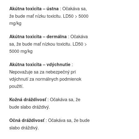
: Očakáva sa,
Akútna toxicita – ústna
že bude mať nízku toxicitu. LD50 > 5000
mg/kg
: Očakáva
Akútna toxicita – dermálna
sa, že bude mať nízkou toxicitu. LD50 >
5000 mg/kg
:
Akútna toxicita – vdýchnutie
Nepovažuje sa za nebezpečný pri
vdýchnutí za normálnych podmienok
použití.
: Očakáva sa, že
Kožná dráždivosť
bude slabo dráždivý.
: Očakáva sa, že bude
Očná dráždivosť
slabo dráždivý.